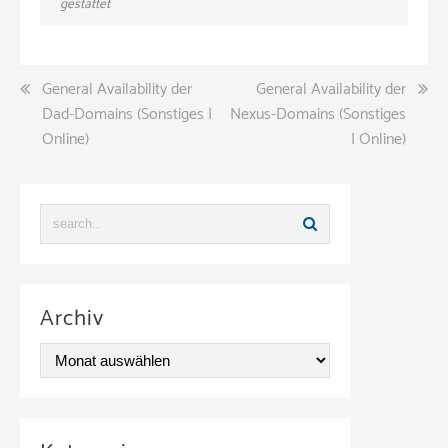
gestattet
Beitragsnavigation
General Availability der
General Availability der
Dad-Domains (Sonstiges |
Nexus-Domains (Sonstiges
Online)
| Online)
Archiv
A
r
c