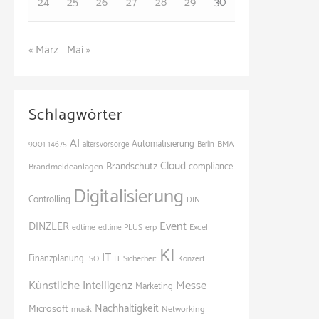
24
25
26
27
28
29
30
« März
Mai »
Schlagwörter
AI
Automatisierung
BMA
9001
14675
altersvorsorge
Berlin
Cloud
Brandschutz
Brandmeldeanlagen
compliance
Digitalisierung
Controlling
DIN
Event
DINZLER
edtime
edtime PLUS
erp
Excel
KI
IT
Finanzplanung
ISO
IT Sicherheit
Konzert
Künstliche Intelligenz
Messe
Marketing
Nachhaltigkeit
Microsoft
Networking
musik