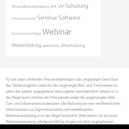
Schulung
SAP
Personaleinsatzplanung
SAA
Seminar
Software
Schüleraustausch
Webinar
Sprachalarmanlagen
Weiterbildung
Zeiterfassung
workshop
Für die oben stehenden Pressemitteilungen, das angezeigte Event bzw.
das Stellenangebot sowie für das angezeigte Bild- und Tonmaterial ist
allein der jeweils angegebene Herausgeber verantwortlich. Dieser ist in
der Regel auch Urheber der Pressetexte sowie der angehängten Bild-,
Ton- und Informationsmaterialien. Die Nutzung von hier veröffentlichten
Informationen zur Eigeninformation und redaktionellen
Weiterverarbeitung ist in der Regel kostenfrei. Bitte klären Sie vor einer
Weiterverwendung urheberrechtliche Fragen mit dem angegebenen
Herausgeber.