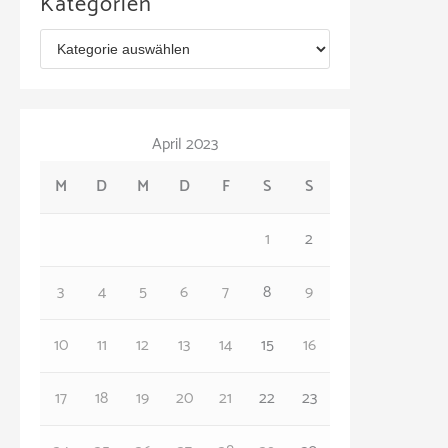
Kategorien
h
K
i
a
v
t
April 2023
e
M
D
M
D
F
S
S
g
o
1
2
r
3
4
5
6
7
8
9
i
e
10
11
12
13
14
15
16
n
17
18
19
20
21
22
23