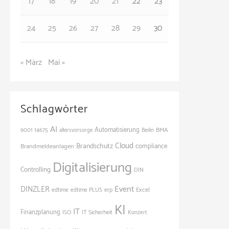
17
18
19
20
21
22
23
24
25
26
27
28
29
30
« März
Mai »
Schlagwörter
AI
Automatisierung
BMA
9001
14675
altersvorsorge
Berlin
Cloud
Brandschutz
Brandmeldeanlagen
compliance
Digitalisierung
Controlling
DIN
Event
DINZLER
Excel
edtime
edtime PLUS
erp
KI
IT
Finanzplanung
ISO
IT Sicherheit
Konzert