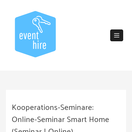
Skip
to
content
Kooperations-Seminare:
Online-Seminar Smart Home
(Seminar | Online)