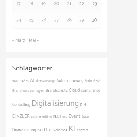
17
18
19
20
21
22
23
24
25
26
27
28
29
30
« März
Mai »
Schlagwörter
AI
Automatisierung
BMA
9001
14675
altersvorsorge
Berlin
Cloud
Brandschutz
Brandmeldeanlagen
compliance
Digitalisierung
Controlling
DIN
Event
DINZLER
Excel
edtime
edtime PLUS
erp
KI
IT
Finanzplanung
ISO
IT Sicherheit
Konzert