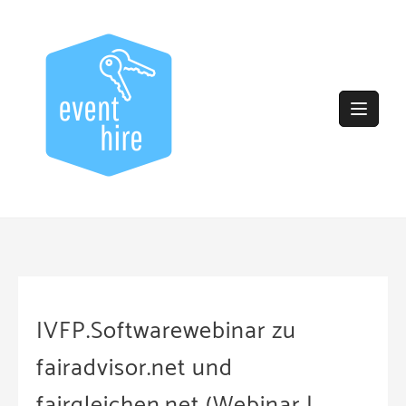
Skip
to
content
IVFP.Softwarewebinar zu
fairadvisor.net und
fairgleichen.net (Webinar |