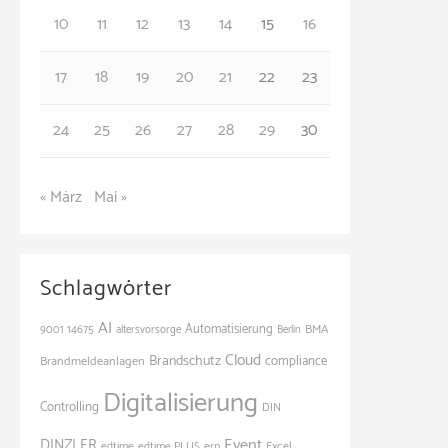
e
10
11
12
13
14
15
16
n
17
18
19
20
21
22
23
24
25
26
27
28
29
30
« März
Mai »
Schlagwörter
AI
Automatisierung
BMA
9001
14675
altersvorsorge
Berlin
Cloud
Brandschutz
Brandmeldeanlagen
compliance
Digitalisierung
Controlling
DIN
Event
DINZLER
edtime
edtime PLUS
erp
Excel