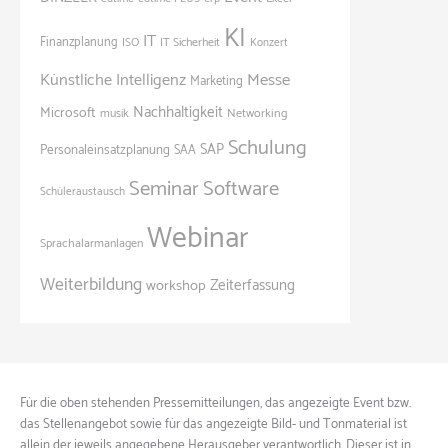
KI
IT
Finanzplanung
ISO
IT Sicherheit
Konzert
Künstliche Intelligenz
Messe
Marketing
Nachhaltigkeit
Microsoft
Networking
musik
Schulung
SAP
Personaleinsatzplanung
SAA
Seminar
Software
Schüleraustausch
Webinar
Sprachalarmanlagen
Weiterbildung
Zeiterfassung
workshop
Für die oben stehenden Pressemitteilungen, das angezeigte Event bzw.
das Stellenangebot sowie für das angezeigte Bild- und Tonmaterial ist
allein der jeweils angegebene Herausgeber verantwortlich. Dieser ist in