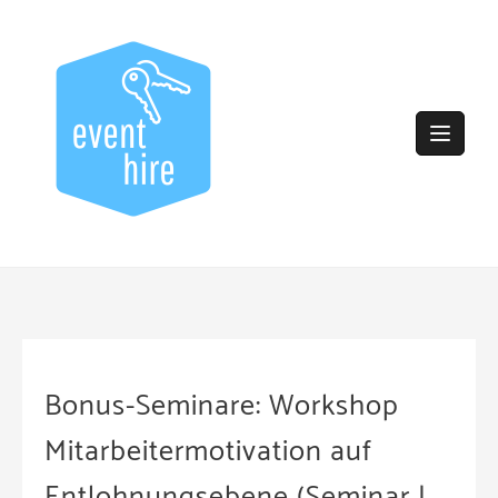
Skip
to
content
Bonus-Seminare: Workshop
Mitarbeitermotivation auf
Entlohnungsebene (Seminar |