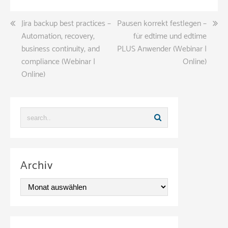
Beitragsnavigation
Jira backup best practices –
Pausen korrekt festlegen –
Automation, recovery,
für edtime und edtime
business continuity, and
PLUS Anwender (Webinar |
compliance (Webinar |
Online)
Online)
Archiv
A
r
c