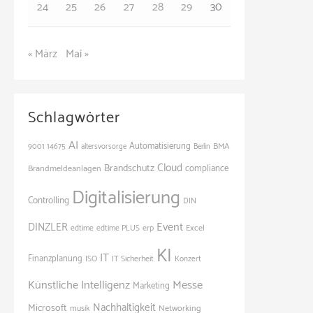
24
25
26
27
28
29
30
« März
Mai »
Schlagwörter
AI
Automatisierung
BMA
9001
14675
altersvorsorge
Berlin
Cloud
Brandschutz
Brandmeldeanlagen
compliance
Digitalisierung
Controlling
DIN
Event
DINZLER
Excel
edtime
edtime PLUS
erp
KI
IT
Finanzplanung
ISO
IT Sicherheit
Konzert
Künstliche Intelligenz
Messe
Marketing
Nachhaltigkeit
Microsoft
Networking
musik