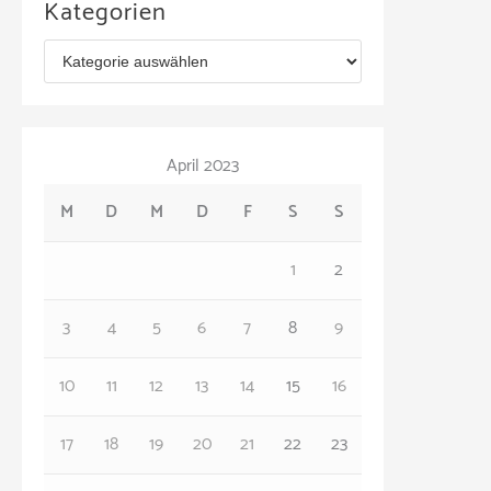
Kategorien
h
K
i
a
v
t
April 2023
e
M
D
M
D
F
S
S
g
o
1
2
r
3
4
5
6
7
8
9
i
e
10
11
12
13
14
15
16
n
17
18
19
20
21
22
23