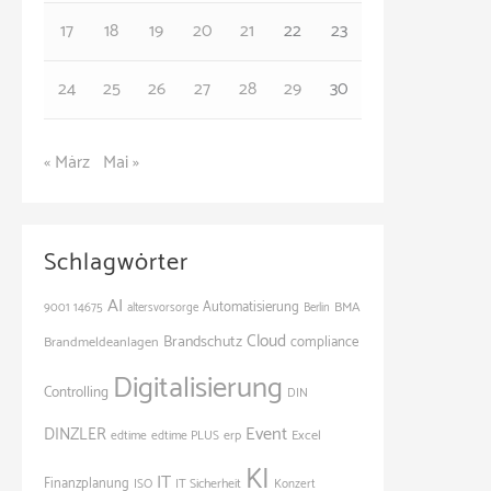
n
17
18
19
20
21
22
23
24
25
26
27
28
29
30
« März
Mai »
Schlagwörter
AI
Automatisierung
BMA
9001
14675
altersvorsorge
Berlin
Cloud
Brandschutz
Brandmeldeanlagen
compliance
Digitalisierung
Controlling
DIN
Event
DINZLER
Excel
edtime
edtime PLUS
erp
KI
IT
Finanzplanung
ISO
IT Sicherheit
Konzert