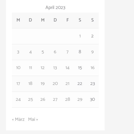
April 2023
e
M
D
M
D
F
S
S
g
o
1
2
r
3
4
5
6
7
8
9
i
e
10
11
12
13
14
15
16
n
17
18
19
20
21
22
23
24
25
26
27
28
29
30
« März
Mai »