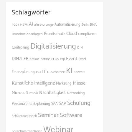
Schlagwörter
AI
Automatisierung
BMA
9001
14675
altersvorsorge
Berlin
Cloud
Brandschutz
Brandmeldeanlagen
compliance
Digitalisierung
Controlling
DIN
Event
DINZLER
edtime
edtime PLUS
erp
Excel
KI
IT
Finanzplanung
ISO
IT Sicherheit
Konzert
Künstliche Intelligenz
Messe
Marketing
Nachhaltigkeit
Microsoft
Networking
musik
Schulung
SAP
Personaleinsatzplanung
SAA
Seminar
Software
Schüleraustausch
Webinar
Sprachalarmanlagen