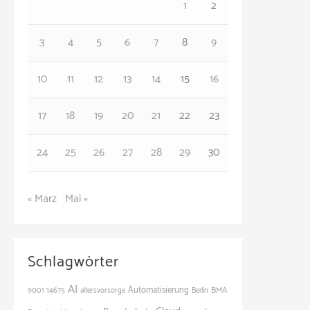
1
2
r
3
4
5
6
7
8
9
i
e
10
11
12
13
14
15
16
n
17
18
19
20
21
22
23
24
25
26
27
28
29
30
« März
Mai »
Schlagwörter
AI
Automatisierung
BMA
9001
14675
altersvorsorge
Berlin