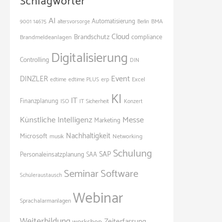
Schlagwörter
AI
Automatisierung
BMA
9001
14675
altersvorsorge
Berlin
Cloud
Brandschutz
Brandmeldeanlagen
compliance
Digitalisierung
Controlling
DIN
Event
DINZLER
Excel
edtime
edtime PLUS
erp
KI
IT
Finanzplanung
ISO
IT Sicherheit
Konzert
Künstliche Intelligenz
Messe
Marketing
Nachhaltigkeit
Microsoft
Networking
musik
Schulung
SAP
Personaleinsatzplanung
SAA
Seminar
Software
Schüleraustausch
Webinar
Sprachalarmanlagen
Weiterbildung
Zeiterfassung
workshop