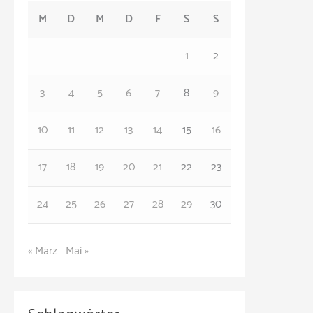
M
D
M
D
F
S
S
g
o
1
2
r
3
4
5
6
7
8
9
i
e
10
11
12
13
14
15
16
n
17
18
19
20
21
22
23
24
25
26
27
28
29
30
« März
Mai »