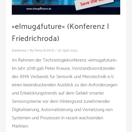
»elmug4future« (Konferenz |
Friedrichroda)
Konferenz
/ By
Firma ELMUG
/
20. April 2023
Im Rahmen der Technologiekonferenz »elmug4future«
im Jahr 2018 gab Peter Krause, Vorstandsvorsitzender
des AMA Verbands für Sensorik und Messtechnik e.V.
einen beeindruckenden Ausblick zu den Anforderungen
und Entwicklungstrends auf dem Gebiet smarter
Sensorsysteme vor dem Hintergrund zunehmender
Digitalisierung, Automatisierung und Vernetzung von
Systemen und Prozessen in rasant wachsenden
Märkten.