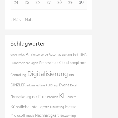
24
25
26
27
28
29
30
« März
Mai »
Schlagwörter
AI
Automatisierung
BMA
9001
14675
altersvorsorge
Berlin
Cloud
Brandschutz
Brandmeldeanlagen
compliance
Digitalisierung
Controlling
DIN
Event
DINZLER
Excel
edtime
edtime PLUS
erp
KI
IT
Finanzplanung
ISO
IT Sicherheit
Konzert
Künstliche Intelligenz
Messe
Marketing
Nachhaltigkeit
Microsoft
Networking
musik