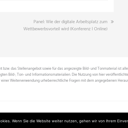
Panel: Wie der digitale Arbeitsplatz zum
Wettbewerbsvorteil wird (Konferenz | Online)
 bzw. das Stellenangebot sowie für das angezeigte Bild- und Tonmaterial ist all
gten Bild-, Ton- und Informationsmaterialien. Die Nutzung von hier veröffentlich
ie vor einer Weiterverwendung urheberrechtliche Fragen mit dem angegebenen Herau
© 2026
event hire
Powered by
ThemeHunk
okies. Wenn Sie die Website weiter nutzen, gehen wir von Ihrem Einver