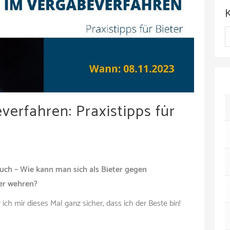
c
h
K
i
a
v
t
e
erfahren: Praxistipps für
g
o
r
i
ch – Wie kann man sich als Bieter gegen
e
er wehren?
n
ch mir dieses Mal ganz sicher, dass ich der Beste bin!