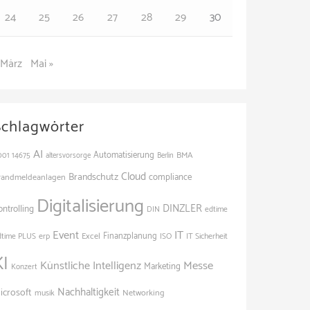
24
25
26
27
28
29
30
 März
Mai »
Schlagwörter
AI
Automatisierung
BMA
001
14675
altersvorsorge
Berlin
Cloud
Brandschutz
randmeldeanlagen
compliance
Digitalisierung
DINZLER
ontrolling
edtime
DIN
Event
IT
Excel
Finanzplanung
dtime PLUS
erp
ISO
IT Sicherheit
KI
Künstliche Intelligenz
Messe
Marketing
Konzert
Nachhaltigkeit
icrosoft
Networking
musik