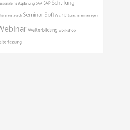
Schulung
SAP
ersonaleinsatzplanung
SAA
Seminar
Software
Sprachalarmanlagen
chüleraustausch
Webinar
Weiterbildung
workshop
eiterfassung