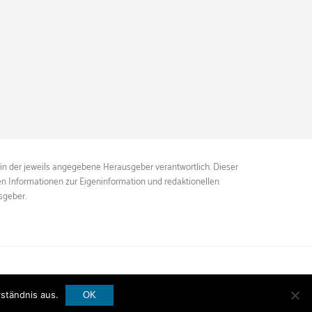
ein der jeweils angegebene Herausgeber verantwortlich. Dieser
ten Informationen zur Eigeninformation und redaktionellen
sgeber.
ständnis aus.
OK