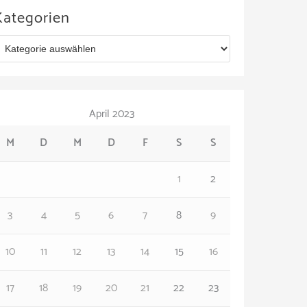
Kategorien
April 2023
M
D
M
D
F
S
S
1
2
3
4
5
6
7
8
9
10
11
12
13
14
15
16
17
18
19
20
21
22
23