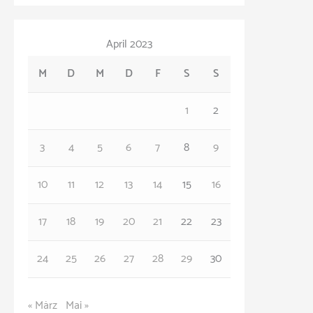
a
v
t
April 2023
e
M
D
M
D
F
S
S
g
o
1
2
r
3
4
5
6
7
8
9
i
e
10
11
12
13
14
15
16
n
17
18
19
20
21
22
23
24
25
26
27
28
29
30
« März
Mai »