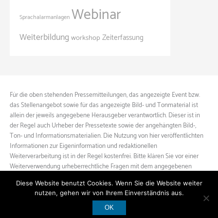
Webinar
Sprachalarmanlagen
Weiterbildung
Zeiterfassung
workshop
Für die oben stehenden Pressemitteilungen, das angezeigte Event bzw.
das Stellenangebot sowie für das angezeigte Bild- und Tonmaterial ist
allein der jeweils angegebene Herausgeber verantwortlich. Dieser ist in
der Regel auch Urheber der Pressetexte sowie der angehängten Bild-,
Ton- und Informationsmaterialien. Die Nutzung von hier veröffentlichten
Informationen zur Eigeninformation und redaktionellen
Weiterverarbeitung ist in der Regel kostenfrei. Bitte klären Sie vor einer
Weiterverwendung urheberrechtliche Fragen mit dem angegebenen
Herausgeber.
Diese Website benutzt Cookies. Wenn Sie die Website weiter
nutzen, gehen wir von Ihrem Einverständnis aus.
OK