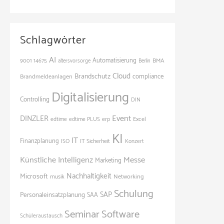
Schlagwörter
AI
Automatisierung
BMA
9001
14675
altersvorsorge
Berlin
Cloud
Brandschutz
Brandmeldeanlagen
compliance
Digitalisierung
Controlling
DIN
Event
DINZLER
edtime
edtime PLUS
erp
Excel
KI
IT
Finanzplanung
ISO
IT Sicherheit
Konzert
Künstliche Intelligenz
Messe
Marketing
Nachhaltigkeit
Microsoft
Networking
musik
Schulung
SAP
Personaleinsatzplanung
SAA
Seminar
Software
Schüleraustausch