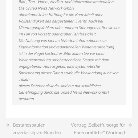
Bild-, Ton-, Video-, Medien- und Informationsmaterialien.
Die United News Network GmbH
übernimmt keine Haftung für die Korrektheit oder
Vollständigkeit des dargestellten Events. Auch bei
Übertragungsfehlern oder anderen Störungen haftet sie nur
im Fall von Vorsatz oder grober Fahrlässigkeit.
Die Nutzung von hier archivierten Informationen zur
Eigeninformation und redaktionellen Weiterverarbeitung
ist in der Regel kostenfrei. Bitte klären Sie vor einer
Weiterverwendung urheberrechtliche Fragen mit dem
angegebenen Herausgeber. Eine systematische
Speicherung dieser Daten sowie die Verwendung auch von
Teilen
dieses Datenbankwerks sind nur mit schriftlicher
Genehmigung durch die United News Network GmbH
gestattet
Beitragsnavigation
Bestandsbauten
Vortrag „Selbstfürsorge für
zuverlässig vor Bränden,
Ehrenamtliche“ (Vortrag |