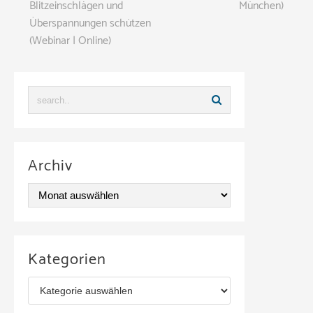
Blitzeinschlägen und
München)
Überspannungen schützen
(Webinar | Online)
Archiv
A
r
c
Kategorien
h
K
i