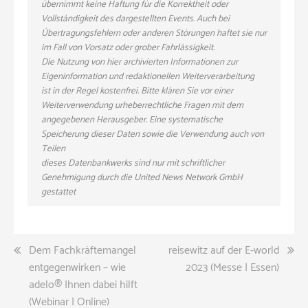
übernimmt keine Haftung für die Korrektheit oder
Vollständigkeit des dargestellten Events. Auch bei
Übertragungsfehlern oder anderen Störungen haftet sie nur
im Fall von Vorsatz oder grober Fahrlässigkeit.
Die Nutzung von hier archivierten Informationen zur
Eigeninformation und redaktionellen Weiterverarbeitung
ist in der Regel kostenfrei. Bitte klären Sie vor einer
Weiterverwendung urheberrechtliche Fragen mit dem
angegebenen Herausgeber. Eine systematische
Speicherung dieser Daten sowie die Verwendung auch von
Teilen
dieses Datenbankwerks sind nur mit schriftlicher
Genehmigung durch die United News Network GmbH
gestattet
Beitragsnavigation
Dem Fachkräftemangel
reisewitz auf der E-world
entgegenwirken – wie
2023 (Messe | Essen)
adelo® Ihnen dabei hilft
(Webinar | Online)