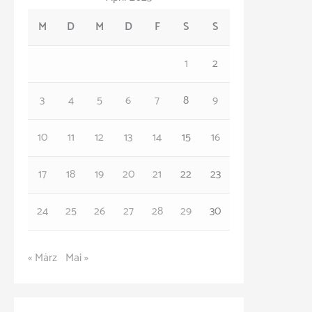
e
M
D
M
D
F
S
S
g
o
1
2
r
3
4
5
6
7
8
9
i
e
10
11
12
13
14
15
16
n
17
18
19
20
21
22
23
24
25
26
27
28
29
30
« März
Mai »