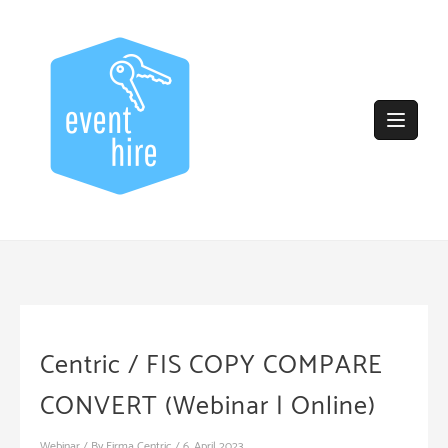
Skip
to
content
Centric / FIS COPY COMPARE
CONVERT (Webinar | Online)
Webinar
/ By
Firma Centric
/
6. April 2023