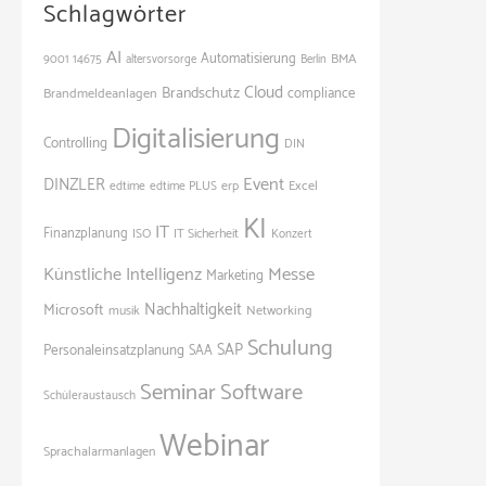
Schlagwörter
AI
Automatisierung
BMA
9001
14675
altersvorsorge
Berlin
Cloud
Brandschutz
Brandmeldeanlagen
compliance
Digitalisierung
Controlling
DIN
Event
DINZLER
Excel
edtime
edtime PLUS
erp
KI
IT
Finanzplanung
ISO
IT Sicherheit
Konzert
Künstliche Intelligenz
Messe
Marketing
Nachhaltigkeit
Microsoft
Networking
musik
Schulung
SAP
Personaleinsatzplanung
SAA
Seminar
Software
Schüleraustausch
Webinar
Sprachalarmanlagen