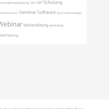
Schulung
SAP
ersonaleinsatzplanung
SAA
Seminar
Software
Sprachalarmanlagen
chüleraustausch
Webinar
Weiterbildung
workshop
eiterfassung