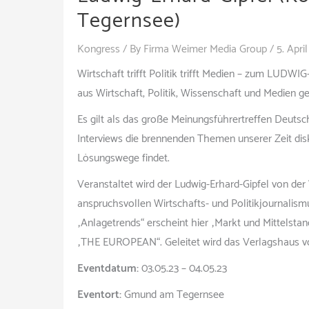
Tegernsee)
Kongress
/ By
Firma Weimer Media Group
/
5. Apri
Wirtschaft trifft Politik trifft Medien – zum LUDW
aus Wirtschaft, Politik, Wissenschaft und Medien g
Es gilt als das große Meinungsführertreffen Deutsc
Interviews die brennenden Themen unserer Zeit dis
Lösungswege findet.
Veranstaltet wird der Ludwig-Erhard-Gipfel von d
anspruchsvollen Wirtschafts- und Politikjournalis
„Anlagetrends“ erscheint hier „Markt und Mittelsta
„THE EUROPEAN“. Geleitet wird das Verlagshaus v
Eventdatum:
03.05.23 – 04.05.23
Eventort:
Gmund am Tegernsee