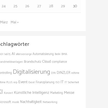
24
25
26
27
28
29
30
 März
Mai »
Schlagwörter
AI
Automatisierung
BMA
001
14675
altersvorsorge
Berlin
Cloud
Brandschutz
randmeldeanlagen
compliance
Digitalisierung
DINZLER
ontrolling
edtime
DIN
Event
IT
Finanzplanung
dtime PLUS
erp
Excel
ISO
IT Sicherheit
KI
Künstliche Intelligenz
Messe
Marketing
Konzert
Nachhaltigkeit
icrosoft
Networking
musik