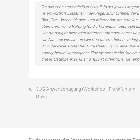
Für das oben stehende Event ist allein der jeweils ange
verantwortlich. Dieser ist in der Regel auch Urheber der
Bild-, Ton-, Video-, Medien- und Informationsmaterialie
übernimmt keine Haftung für die Korrektheit oder Vollstä
Übertragungsfehlern oder anderen Störungen haftet sie nu
Die Nutzung von hier archivierten Informationen zur Eig
ist in der Regel kostenfrei. Bitte klären Sie vor einer W
angegebenen Herausgeber. Eine systematische Speicher
dieses Datenbankwerks sind nur mit schriftlicher Gene
Beitragsnavigation
CUG Anwendertagung (Workshop | Frankfurt am
Main)