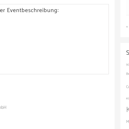
er Eventbeschreibung:
«
9
B
C
e
GmbH
H
M