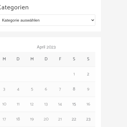
Kategorien
April 2023
M
D
M
D
F
S
S
1
2
3
4
5
6
7
8
9
10
11
12
13
14
15
16
17
18
19
20
21
22
23