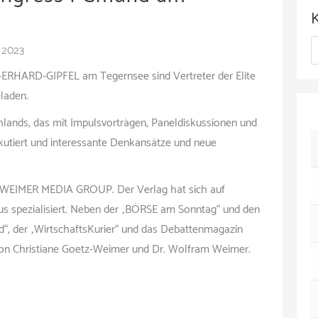
c
h
K
l 2023
i
a
IG-ERHARD-GIPFEL am Tegernsee sind Vertreter der Elite
v
eladen.
t
hlands, das mit Impulsvorträgen, Paneldiskussionen und
e
kutiert und interessante Denkansätze und neue
g
o
er WEIMER MEDIA GROUP. Der Verlag hat sich auf
r
mus spezialisiert. Neben der „BÖRSE am Sonntag“ und den
i
nd“, der „WirtschaftsKurier“ und das Debattenmagazin
on Christiane Goetz-Weimer und Dr. Wolfram Weimer.
e
n