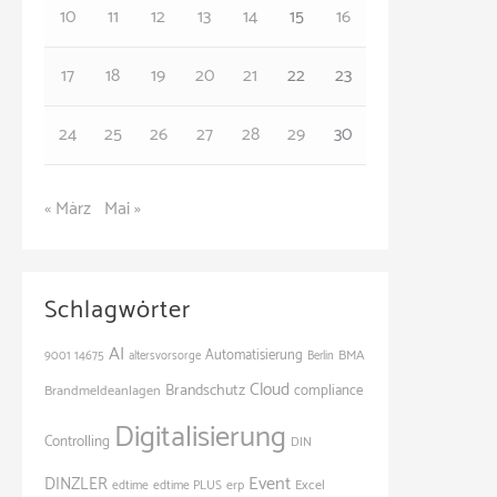
e
10
11
12
13
14
15
16
n
17
18
19
20
21
22
23
24
25
26
27
28
29
30
« März
Mai »
Schlagwörter
AI
Automatisierung
BMA
9001
14675
altersvorsorge
Berlin
Cloud
Brandschutz
Brandmeldeanlagen
compliance
Digitalisierung
Controlling
DIN
Event
DINZLER
Excel
edtime
edtime PLUS
erp