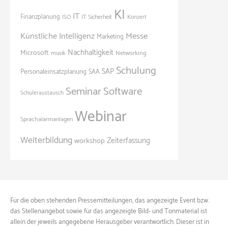
KI
IT
Finanzplanung
ISO
IT Sicherheit
Konzert
Künstliche Intelligenz
Messe
Marketing
Nachhaltigkeit
Microsoft
Networking
musik
Schulung
SAP
Personaleinsatzplanung
SAA
Seminar
Software
Schüleraustausch
Webinar
Sprachalarmanlagen
Weiterbildung
Zeiterfassung
workshop
Für die oben stehenden Pressemitteilungen, das angezeigte Event bzw.
das Stellenangebot sowie für das angezeigte Bild- und Tonmaterial ist
allein der jeweils angegebene Herausgeber verantwortlich. Dieser ist in