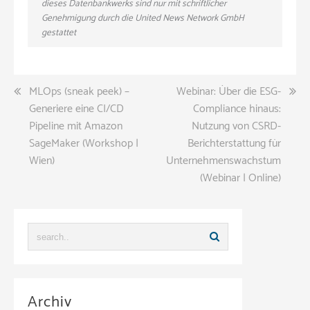
dieses Datenbankwerks sind nur mit schriftlicher
Genehmigung durch die United News Network GmbH
gestattet
Beitragsnavigation
MLOps (sneak peek) –
Webinar: Über die ESG-
Generiere eine CI/CD
Compliance hinaus:
Pipeline mit Amazon
Nutzung von CSRD-
SageMaker (Workshop |
Berichterstattung für
Wien)
Unternehmenswachstum
(Webinar | Online)
Archiv