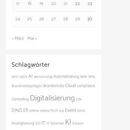
17
18
19
20
21
22
23
24
25
26
27
28
29
30
« März
Mai »
Schlagwörter
AI
Automatisierung
BMA
9001
14675
altersvorsorge
Berlin
Cloud
Brandschutz
Brandmeldeanlagen
compliance
Digitalisierung
Controlling
DIN
Event
DINZLER
Excel
edtime
edtime PLUS
erp
KI
IT
Finanzplanung
ISO
IT Sicherheit
Konzert