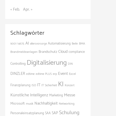
« Feb.
Apr. »
Schlagwörter
AI
Automatisierung
BMA
9001
14675
altersvorsorge
Berlin
Cloud
Brandschutz
Brandmeldeanlagen
compliance
Digitalisierung
Controlling
DIN
Event
DINZLER
Excel
edtime
edtime PLUS
erp
KI
IT
Finanzplanung
ISO
IT Sicherheit
Konzert
Künstliche Intelligenz
Messe
Marketing
Nachhaltigkeit
Microsoft
Networking
musik
Schulung
SAP
Personaleinsatzplanung
SAA