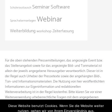
Seminar
Software
Schüleraustausch
Webinar
Sprachalarmanlagen
Weiterbildung
Zeiterfassung
workshop
Für die oben stehenden Pressemitteilungen, das angezeigte Event bzw.
das Stellenangebot sowie für das angezeigte Bild- und Tonmaterial ist
allein der jeweils angegebene Herausgeber verantwortlich. Dieser ist in
der Regel auch Urheber der Pressetexte sowie der angehängten Bild-,
Ton- und Informationsmaterialien. Die Nutzung von hier veröffentlichten
Informationen zur Eigeninformation und redaktionellen
Weiterverarbeitung ist in der Regel kostenfrei. Bitte klären Sie vor einer
Weiterverwendung urheberrechtliche Fragen mit dem angegebenen
Herausgeber.
Diese Website benutzt Cookies. Wenn Sie die Website weiter
nutzen, gehen wir von Ihrem Einverständnis aus.