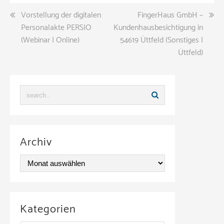
Beitragsnavigation
Vorstellung der digitalen
FingerHaus GmbH –
Personalakte PERSIO
Kundenhausbesichtigung in
(Webinar | Online)
54619 Üttfeld (Sonstiges |
Üttfeld)
Archiv
A
r
c
Kategorien
h