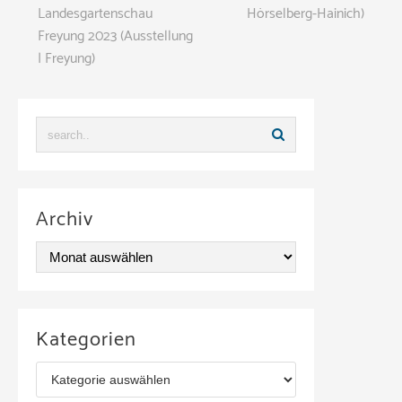
Landesgartenschau
Hörselberg-Hainich)
Freyung 2023 (Ausstellung
| Freyung)
Archiv
A
r
c
Kategorien
h
K
i