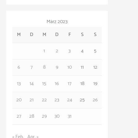
a
v
t
März 2023
e
M
D
M
D
F
S
S
g
o
1
2
3
4
5
r
6
7
8
9
10
11
12
i
e
13
14
15
16
17
18
19
n
20
21
22
23
24
25
26
27
28
29
30
31
« Feb.
Apr. »