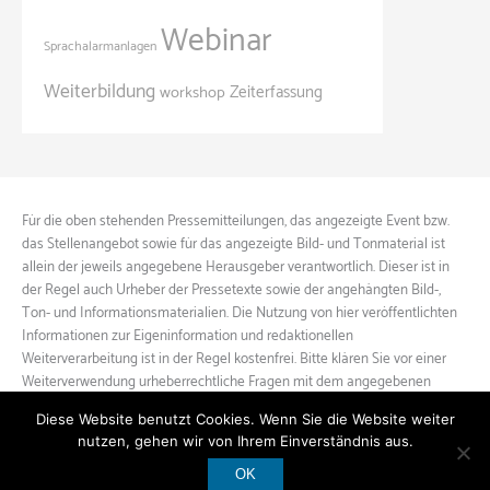
Webinar
Sprachalarmanlagen
Weiterbildung
Zeiterfassung
workshop
Für die oben stehenden Pressemitteilungen, das angezeigte Event bzw.
das Stellenangebot sowie für das angezeigte Bild- und Tonmaterial ist
allein der jeweils angegebene Herausgeber verantwortlich. Dieser ist in
der Regel auch Urheber der Pressetexte sowie der angehängten Bild-,
Ton- und Informationsmaterialien. Die Nutzung von hier veröffentlichten
Informationen zur Eigeninformation und redaktionellen
Weiterverarbeitung ist in der Regel kostenfrei. Bitte klären Sie vor einer
Weiterverwendung urheberrechtliche Fragen mit dem angegebenen
Herausgeber.
Diese Website benutzt Cookies. Wenn Sie die Website weiter
nutzen, gehen wir von Ihrem Einverständnis aus.
OK