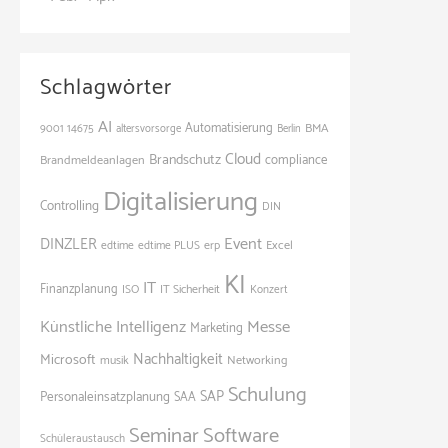
Schlagwörter
AI
Automatisierung
BMA
9001
14675
altersvorsorge
Berlin
Cloud
Brandschutz
Brandmeldeanlagen
compliance
Digitalisierung
Controlling
DIN
Event
DINZLER
Excel
edtime
edtime PLUS
erp
KI
IT
Finanzplanung
ISO
IT Sicherheit
Konzert
Künstliche Intelligenz
Messe
Marketing
Nachhaltigkeit
Microsoft
Networking
musik
Schulung
SAP
Personaleinsatzplanung
SAA
Seminar
Software
Schüleraustausch