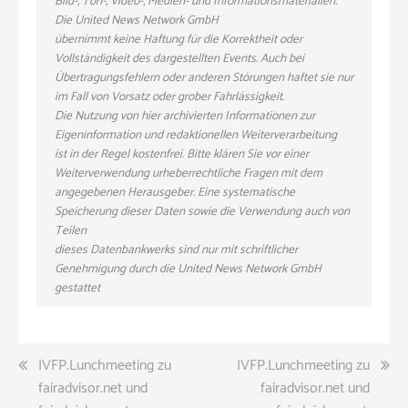
Bild-, Ton-, Video-, Medien- und Informationsmaterialien.
Die United News Network GmbH
übernimmt keine Haftung für die Korrektheit oder
Vollständigkeit des dargestellten Events. Auch bei
Übertragungsfehlern oder anderen Störungen haftet sie nur
im Fall von Vorsatz oder grober Fahrlässigkeit.
Die Nutzung von hier archivierten Informationen zur
Eigeninformation und redaktionellen Weiterverarbeitung
ist in der Regel kostenfrei. Bitte klären Sie vor einer
Weiterverwendung urheberrechtliche Fragen mit dem
angegebenen Herausgeber. Eine systematische
Speicherung dieser Daten sowie die Verwendung auch von
Teilen
dieses Datenbankwerks sind nur mit schriftlicher
Genehmigung durch die United News Network GmbH
gestattet
Beitragsnavigation
IVFP.Lunchmeeting zu
IVFP.Lunchmeeting zu
fairadvisor.net und
fairadvisor.net und