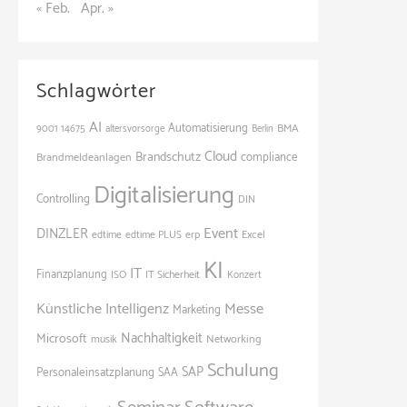
« Feb.
Apr. »
Schlagwörter
AI
Automatisierung
BMA
9001
14675
altersvorsorge
Berlin
Cloud
Brandschutz
Brandmeldeanlagen
compliance
Digitalisierung
Controlling
DIN
Event
DINZLER
edtime
edtime PLUS
erp
Excel
KI
IT
Finanzplanung
ISO
IT Sicherheit
Konzert
Künstliche Intelligenz
Messe
Marketing
Nachhaltigkeit
Microsoft
Networking
musik
Schulung
SAP
Personaleinsatzplanung
SAA