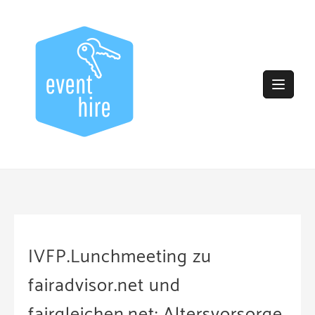
Skip
to
content
IVFP.Lunchmeeting zu
fairadvisor.net und
fairgleichen.net: Altersvorsorge