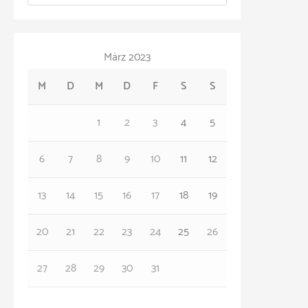
a
v
t
März 2023
e
M
D
M
D
F
S
S
g
o
1
2
3
4
5
r
6
7
8
9
10
11
12
i
e
13
14
15
16
17
18
19
n
20
21
22
23
24
25
26
27
28
29
30
31