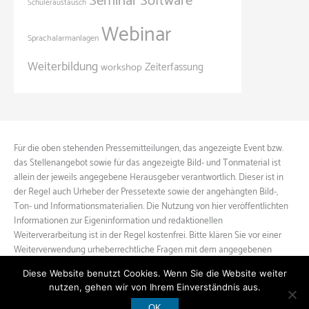
Seminar
Software
Schüleraustausch
Webinar
Sprachalarmanlagen
Weiterbildung
Zeiterfassung
workshop
Für die oben stehenden Pressemitteilungen, das angezeigte Event bzw.
das Stellenangebot sowie für das angezeigte Bild- und Tonmaterial ist
allein der jeweils angegebene Herausgeber verantwortlich. Dieser ist in
der Regel auch Urheber der Pressetexte sowie der angehängten Bild-,
Ton- und Informationsmaterialien. Die Nutzung von hier veröffentlichten
Informationen zur Eigeninformation und redaktionellen
Weiterverarbeitung ist in der Regel kostenfrei. Bitte klären Sie vor einer
Weiterverwendung urheberrechtliche Fragen mit dem angegebenen
Herausgeber.
Diese Website benutzt Cookies. Wenn Sie die Website weiter
nutzen, gehen wir von Ihrem Einverständnis aus.
OK