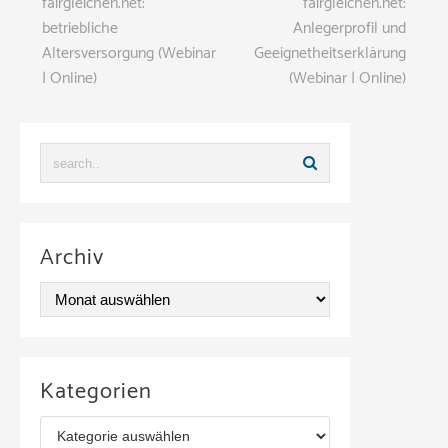
fairgleichen.net:
fairgleichen.net:
betriebliche
Anlegerprofil und
Altersversorgung (Webinar
Geeignetheitserklärung
| Online)
(Webinar | Online)
Archiv
A
r
c
Kategorien
h
K
i