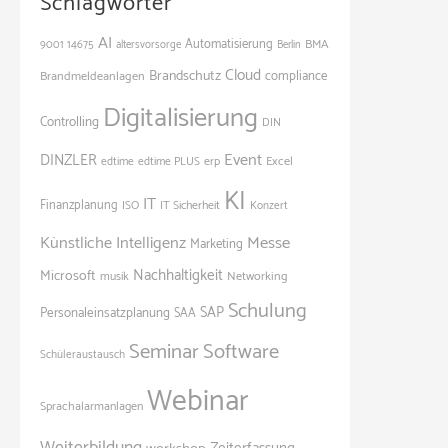
Schlagwörter
AI
Automatisierung
BMA
9001
14675
altersvorsorge
Berlin
Cloud
Brandschutz
Brandmeldeanlagen
compliance
Digitalisierung
Controlling
DIN
Event
DINZLER
Excel
edtime
edtime PLUS
erp
KI
IT
Finanzplanung
ISO
IT Sicherheit
Konzert
Künstliche Intelligenz
Messe
Marketing
Nachhaltigkeit
Microsoft
Networking
musik
Schulung
SAP
Personaleinsatzplanung
SAA
Seminar
Software
Schüleraustausch
Webinar
Sprachalarmanlagen