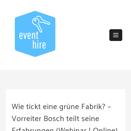
Skip
to
content
Wie tickt eine grüne Fabrik? –
Vorreiter Bosch teilt seine
Erfahrungen (Webinar | Online)