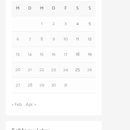
M
D
M
D
F
S
S
g
o
1
2
3
4
5
r
6
7
8
9
10
11
12
i
e
13
14
15
16
17
18
19
n
20
21
22
23
24
25
26
27
28
29
30
31
« Feb.
Apr. »