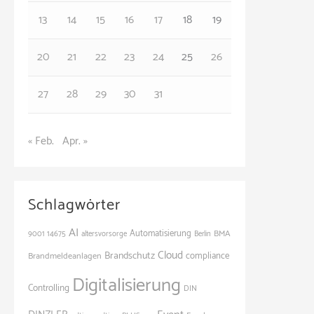
e
13
14
15
16
17
18
19
n
20
21
22
23
24
25
26
27
28
29
30
31
« Feb.
Apr. »
Schlagwörter
AI
Automatisierung
BMA
9001
14675
altersvorsorge
Berlin
Cloud
Brandschutz
Brandmeldeanlagen
compliance
Digitalisierung
Controlling
DIN