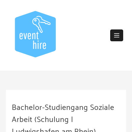
Skip
to
content
Bachelor-Studiengang Soziale
Arbeit (Schulung |
Ludwigshafen am Rhein)