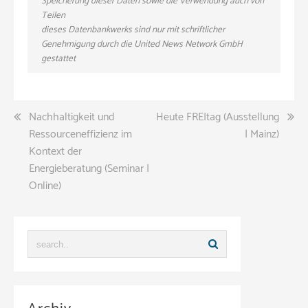
Speicherung dieser Daten sowie die Verwendung auch von
Teilen
dieses Datenbankwerks sind nur mit schriftlicher
Genehmigung durch die United News Network GmbH
gestattet
Beitragsnavigation
Nachhaltigkeit und
Heute FREItag (Ausstellung
Ressourceneffizienz im
| Mainz)
Kontext der
Energieberatung (Seminar |
Online)