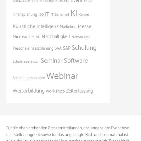
Event
DINZLER
Excel
edtime
edtime PLUS
erp
KI
IT
Finanzplanung
ISO
IT Sicherheit
Konzert
Künstliche Intelligenz
Messe
Marketing
Nachhaltigkeit
Microsoft
Networking
musik
Schulung
SAP
Personaleinsatzplanung
SAA
Seminar
Software
Schüleraustausch
Webinar
Sprachalarmanlagen
Weiterbildung
Zeiterfassung
workshop
Für die oben stehenden Pressemitteilungen, das angezeigte Event bzw.
das Stellenangebot sowie für das angezeigte Bild- und Tonmaterial ist