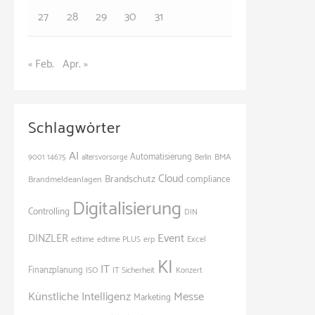
27
28
29
30
31
« Feb.
Apr. »
Schlagwörter
AI
Automatisierung
BMA
9001
14675
altersvorsorge
Berlin
Cloud
Brandschutz
Brandmeldeanlagen
compliance
Digitalisierung
Controlling
DIN
Event
DINZLER
Excel
edtime
edtime PLUS
erp
KI
IT
Finanzplanung
ISO
IT Sicherheit
Konzert
Künstliche Intelligenz
Messe
Marketing