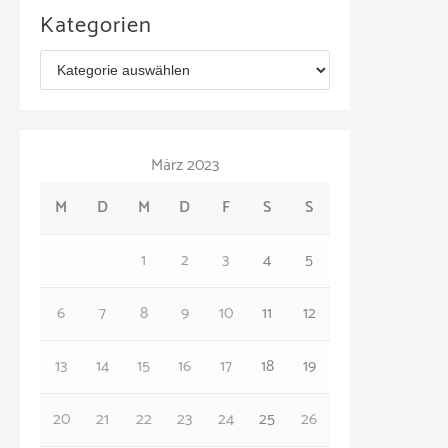
c
Kategorien
h
K
i
a
v
t
März 2023
e
M
D
M
D
F
S
S
g
o
1
2
3
4
5
r
6
7
8
9
10
11
12
i
e
13
14
15
16
17
18
19
n
20
21
22
23
24
25
26