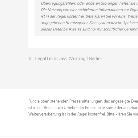
Übertragungsfehlern oder anderen Störungen haftet sie nu
Die Nutzung von hier archivierten Informationen zur Eig
ist in der Regel kostenfrei. Bitte klären Sie vor einer W
angegebenen Herausgeber. Eine systematische Speicher
dieses Datenbankwerks sind nur mit schriftlicher Gene
Beitragsnavigation
LegalTech:Days (Vortrag | Berlin)
Für die oben stehenden Pressemitteilungen, das angezeigte Event
ist in der Regel auch Urheber der Pressetexte sowie der angehän
Weiterverarbeitung ist in der Regel kostenfrei. Bitte klären S