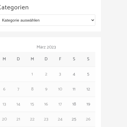
Kategorien
März 2023
M
D
M
D
F
S
S
1
2
3
4
5
6
7
8
9
10
11
12
13
14
15
16
17
18
19
20
21
22
23
24
25
26