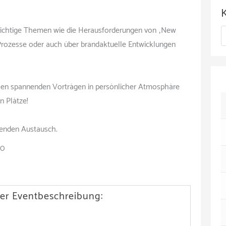
c
h
 wichtige Themen wie die Herausforderungen von „New
K
i
 Prozesse oder auch über brandaktuelle Entwicklungen
a
v
t
elen spannenden Vorträgen in persönlicher Atmosphäre
e
n Plätze!
g
o
nenden Austausch.
r
00
i
e
er Eventbeschreibung:
n