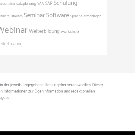
Schulung
SAP
ersonaleinsatzplanung
SAA
Seminar
Software
Sprachalarmanlagen
chüleraustausch
Webinar
Weiterbildung
workshop
eiterfassung
ein der jeweils angegebene Herausgeber verantwortlich. Dieser
ten Informationen zur Eigeninformation und redaktionellen
sgeber.