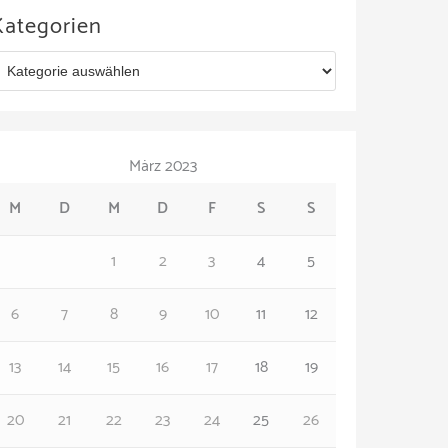
Kategorien
März 2023
M
D
M
D
F
S
S
1
2
3
4
5
6
7
8
9
10
11
12
13
14
15
16
17
18
19
20
21
22
23
24
25
26