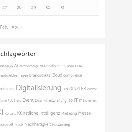
27
28
29
30
31
 Feb.
Apr. »
Schlagwörter
AI
Automatisierung
BMA
001
14675
altersvorsorge
Berlin
Cloud
Brandschutz
randmeldeanlagen
compliance
Digitalisierung
DINZLER
ontrolling
edtime
DIN
Event
IT
Finanzplanung
dtime PLUS
erp
Excel
ISO
IT Sicherheit
KI
Künstliche Intelligenz
Messe
Marketing
Konzert
Nachhaltigkeit
icrosoft
Networking
musik