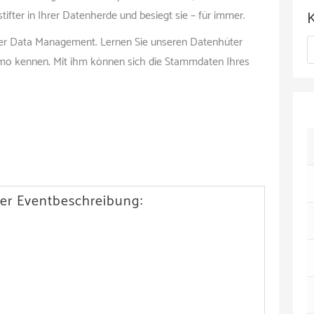
c
ifter in Ihrer Datenherde und besiegt sie – für immer.
h
ster Data Management. Lernen Sie unseren Datenhüter
K
i
mo kennen. Mit ihm können sich die Stammdaten Ihres
a
v
t
e
g
o
r
er Eventbeschreibung:
i
e
n