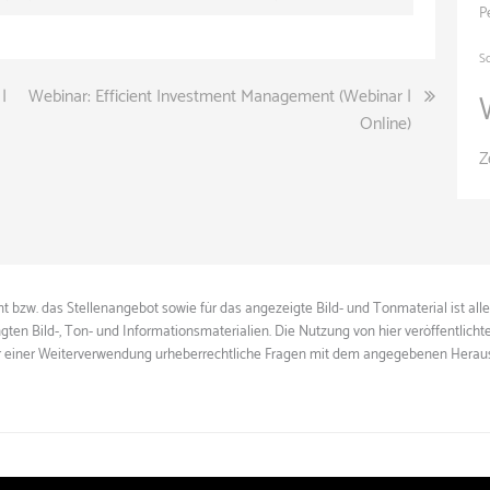
P
S
|
Webinar: Efficient Investment Management (Webinar |
Online)
Z
 bzw. das Stellenangebot sowie für das angezeigte Bild- und Tonmaterial ist all
gten Bild-, Ton- und Informationsmaterialien. Die Nutzung von hier veröffentlich
ie vor einer Weiterverwendung urheberrechtliche Fragen mit dem angegebenen Herau
© 2026
event hire
Powered by
ThemeHunk