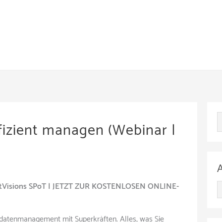
izient managen (Webinar |
zetVisions SPoT | JETZT ZUR KOSTENLOSEN ONLINE-
A
r
atenmanagement mit Superkräften. Alles, was Sie