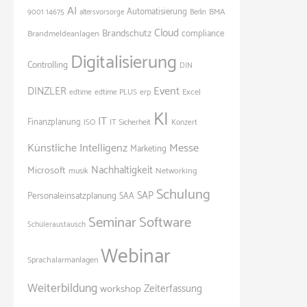
AI
Automatisierung
BMA
9001
14675
altersvorsorge
Berlin
Cloud
Brandschutz
Brandmeldeanlagen
compliance
Digitalisierung
Controlling
DIN
Event
DINZLER
Excel
edtime
edtime PLUS
erp
KI
IT
Finanzplanung
ISO
IT Sicherheit
Konzert
Künstliche Intelligenz
Messe
Marketing
Nachhaltigkeit
Microsoft
Networking
musik
Schulung
SAP
Personaleinsatzplanung
SAA
Seminar
Software
Schüleraustausch
Webinar
Sprachalarmanlagen
Weiterbildung
Zeiterfassung
workshop