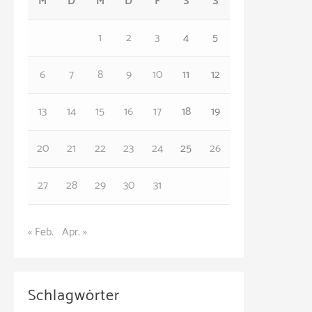
M
D
M
D
F
S
S
g
o
1
2
3
4
5
r
6
7
8
9
10
11
12
i
e
13
14
15
16
17
18
19
n
20
21
22
23
24
25
26
27
28
29
30
31
« Feb.
Apr. »
Schlagwörter