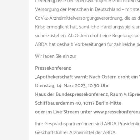
Lieferengpässe bei lebenswichtigen Arzneimitteln s
Versorgung der Menschen in Deutschland – mit stei
CoV-2-Arzneimittelversorgungsverordnung, die es
Krise ermöglicht hat, sämtliche Handlungsspielräu
sicherzustellen. Ab Ostern droht eine Regelungslüc
ABDA hat deshalb Vorbereitungen für zahlreiche po
Wir laden Sie ein zur
Pressekonferenz
„Apothekerschaft warnt: Nach Ostern droht ein
Dienstag, 14. März 2023, 10.30 Uhr
Haus der Bundespressekonferenz, Raum 5 (Spree
Schiffbauerdamm 40, 10117 Berlin-Mitte
oder im Live-Stream unter www.pressekonferenz
Ihre Gesprächspartner/innen sind ABDA-Präsidentin
Geschäftsführer Arzneimittel der ABDA.