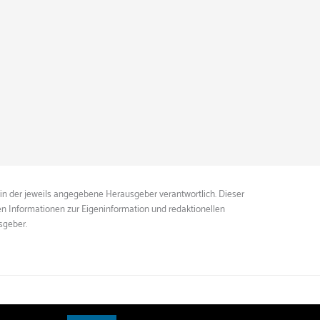
ein der jeweils angegebene Herausgeber verantwortlich. Dieser
ten Informationen zur Eigeninformation und redaktionellen
sgeber.