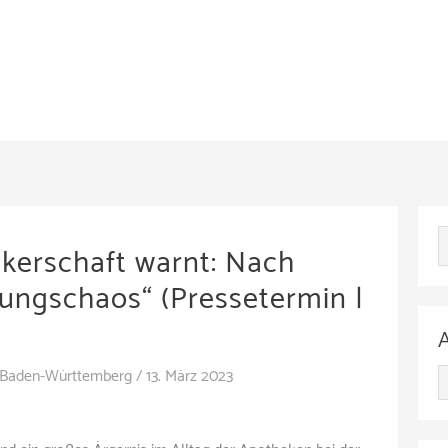
kerschaft warnt: Nach
ungschaos“ (Pressetermin |
 Baden-Württemberg
/
13. März 2023
A
r