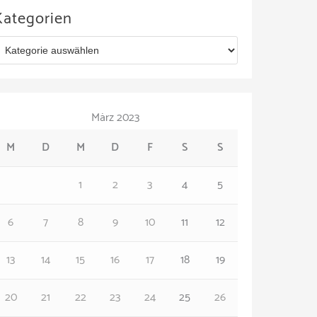
Kategorien
März 2023
M
D
M
D
F
S
S
1
2
3
4
5
6
7
8
9
10
11
12
13
14
15
16
17
18
19
20
21
22
23
24
25
26