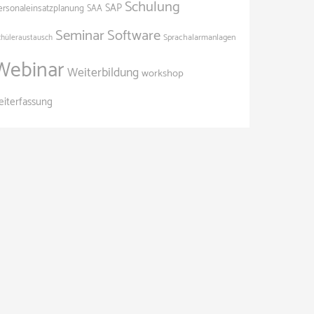
Schulung
SAP
ersonaleinsatzplanung
SAA
Seminar
Software
Sprachalarmanlagen
chüleraustausch
Webinar
Weiterbildung
workshop
eiterfassung