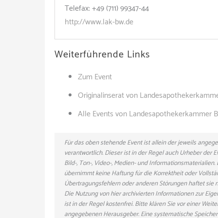
Telefax: +49 (711) 99347-44
http://www.lak-bw.de
Weiterführende Links
Zum Event
Originalinserat von Landesapothekerkamm
Alle Events von Landesapothekerkammer 
Für das oben stehende Event ist allein der jeweils ange
verantwortlich. Dieser ist in der Regel auch Urheber der
Bild-, Ton-, Video-, Medien- und Informationsmaterialie
übernimmt keine Haftung für die Korrektheit oder Vollstä
Übertragungsfehlern oder anderen Störungen haftet sie nu
Die Nutzung von hier archivierten Informationen zur Eig
ist in der Regel kostenfrei. Bitte klären Sie vor einer W
angegebenen Herausgeber. Eine systematische Speicher