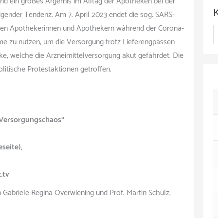
ind ein großes Ärgernis im Alltag der Apotheken bei der
c
gender Tendenz. Am 7. April 2023 endet die sog. SARS-
h
 den Apothekerinnen und Apothekern während der Corona-
K
i
me zu nutzen, um die Versorgung trotz Lieferengpässen
a
v
ke, welche die Arzneimittelversorgung akut gefährdet. Die
t
litische Protestaktionen getroffen.
e
g
 Versorgungschaos“
o
r
seite),
i
e
.tv
n
 Gabriele Regina Overwiening und Prof. Martin Schulz,