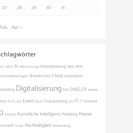
27
28
29
30
31
 Feb.
Apr. »
Schlagwörter
AI
Automatisierung
BMA
001
14675
altersvorsorge
Berlin
Cloud
Brandschutz
randmeldeanlagen
compliance
Digitalisierung
DINZLER
ontrolling
edtime
DIN
Event
IT
Finanzplanung
dtime PLUS
erp
Excel
ISO
IT Sicherheit
KI
Künstliche Intelligenz
Messe
Marketing
Konzert
Nachhaltigkeit
icrosoft
Networking
musik