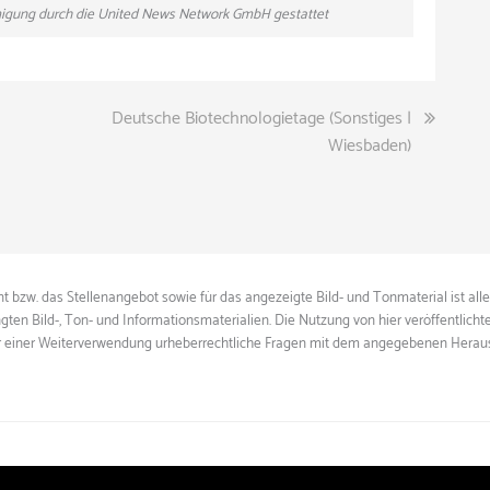
hmigung durch die United News Network GmbH gestattet
Deutsche Biotechnologietage (Sonstiges |
Wiesbaden)
 bzw. das Stellenangebot sowie für das angezeigte Bild- und Tonmaterial ist all
gten Bild-, Ton- und Informationsmaterialien. Die Nutzung von hier veröffentlich
ie vor einer Weiterverwendung urheberrechtliche Fragen mit dem angegebenen Herau
© 2026
event hire
Powered by
ThemeHunk