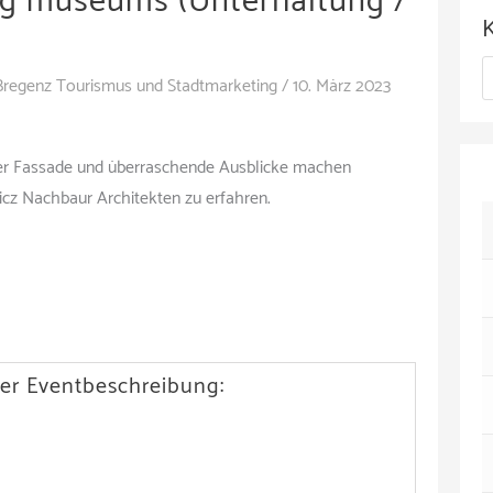
erg museums (Unterhaltung /
c
h
K
i
Bregenz Tourismus und Stadtmarketing
/
10. März 2023
a
v
t
er Fassade und überraschende Ausblicke machen
e
cz Nachbaur Architekten zu erfahren.
g
o
r
i
er Eventbeschreibung:
e
n