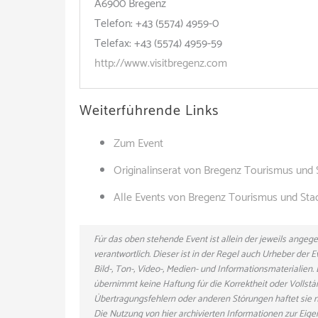
A6900 Bregenz
Telefon: +43 (5574) 4959-0
Telefax: +43 (5574) 4959-59
http://www.visitbregenz.com
Weiterführende Links
Zum Event
Originalinserat von Bregenz Tourismus un
Alle Events von Bregenz Tourismus und St
Für das oben stehende Event ist allein der jeweils ange
verantwortlich. Dieser ist in der Regel auch Urheber der
Bild-, Ton-, Video-, Medien- und Informationsmaterialie
übernimmt keine Haftung für die Korrektheit oder Vollstä
Übertragungsfehlern oder anderen Störungen haftet sie nu
Die Nutzung von hier archivierten Informationen zur Eig