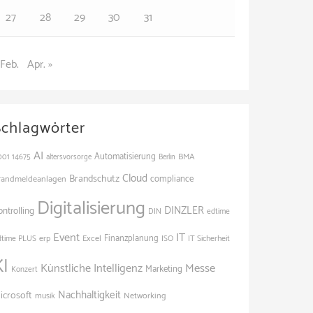
27
28
29
30
31
 Feb.
Apr. »
Schlagwörter
AI
Automatisierung
BMA
001
14675
altersvorsorge
Berlin
Cloud
Brandschutz
randmeldeanlagen
compliance
Digitalisierung
DINZLER
ontrolling
edtime
DIN
Event
IT
Excel
Finanzplanung
dtime PLUS
erp
ISO
IT Sicherheit
KI
Künstliche Intelligenz
Messe
Marketing
Konzert
Nachhaltigkeit
icrosoft
Networking
musik