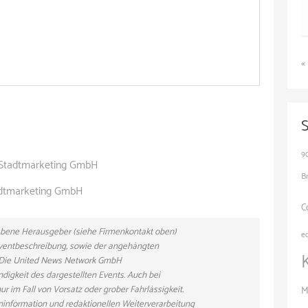
«
9
d Stadtmarketing GmbH
B
adtmarketing GmbH
C
gebene Herausgeber (siehe Firmenkontakt oben)
e
 Eventbeschreibung, sowie der angehängten
n. Die United News Network GmbH
ndigkeit des dargestellten Events. Auch bei
r im Fall von Vorsatz oder grober Fahrlässigkeit.
M
eninformation und redaktionellen Weiterverarbeitung