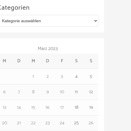
Kategorien
März 2023
M
D
M
D
F
S
S
1
2
3
4
5
6
7
8
9
10
11
12
13
14
15
16
17
18
19
20
21
22
23
24
25
26