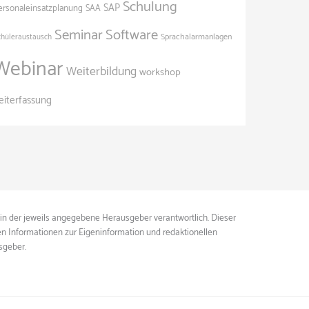
Schulung
SAP
ersonaleinsatzplanung
SAA
Seminar
Software
Sprachalarmanlagen
chüleraustausch
Webinar
Weiterbildung
workshop
eiterfassung
ein der jeweils angegebene Herausgeber verantwortlich. Dieser
ten Informationen zur Eigeninformation und redaktionellen
sgeber.