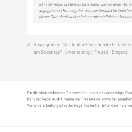
ist in der Regel kostenfrei. Bitte klären Sie vor einer W
angegebenen Herausgeber. Eine systematische Speicher
dieses Datenbankwerks sind nur mit schriftlicher Gene
Beitragsnavigation
Ausgegraben – Wie lebten Menschen im Mittelalter
am Bodensee? (Unterhaltung / Freizeit | Bregenz)
Für die oben stehenden Pressemitteilungen, das angezeigte Event
ist in der Regel auch Urheber der Pressetexte sowie der angehän
Weiterverarbeitung ist in der Regel kostenfrei. Bitte klären S