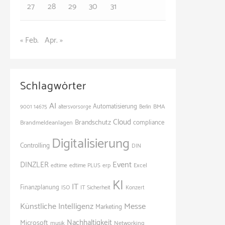
27
28
29
30
31
« Feb.
Apr. »
Schlagwörter
AI
Automatisierung
BMA
9001
14675
altersvorsorge
Berlin
Cloud
Brandschutz
Brandmeldeanlagen
compliance
Digitalisierung
Controlling
DIN
Event
DINZLER
Excel
edtime
edtime PLUS
erp
KI
IT
Finanzplanung
ISO
IT Sicherheit
Konzert
Künstliche Intelligenz
Messe
Marketing
Nachhaltigkeit
Microsoft
Networking
musik