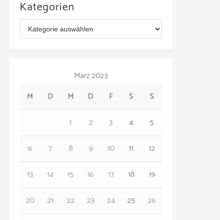
Kategorien
h
K
i
a
v
t
März 2023
e
M
D
M
D
F
S
S
g
o
1
2
3
4
5
r
6
7
8
9
10
11
12
i
e
13
14
15
16
17
18
19
n
20
21
22
23
24
25
26