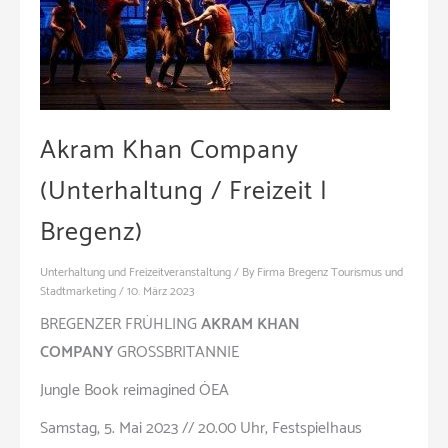
Akram Khan Company
(Unterhaltung / Freizeit |
Bregenz)
Unterhaltung und Freizeitveranstaltung
/ By
Firma Bregenz Tourismus und
Stadtmarketing
/
10. März 2023
BREGENZER FRÜHLING
AKRAM KHAN
COMPANY
GROSSBRITANNIE
Jungle Book reimagined
ÖEA
Samstag, 5. Mai 2023 // 20.00 Uhr, Festspielhaus