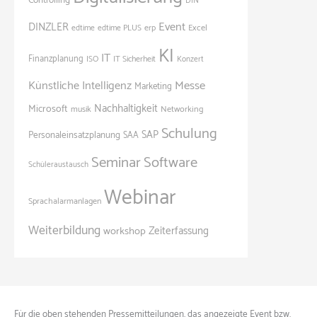
Controlling
DIN
Event
DINZLER
Excel
edtime
edtime PLUS
erp
KI
IT
Finanzplanung
ISO
IT Sicherheit
Konzert
Künstliche Intelligenz
Messe
Marketing
Nachhaltigkeit
Microsoft
Networking
musik
Schulung
SAP
Personaleinsatzplanung
SAA
Seminar
Software
Schüleraustausch
Webinar
Sprachalarmanlagen
Weiterbildung
Zeiterfassung
workshop
Für die oben stehenden Pressemitteilungen, das angezeigte Event bzw.