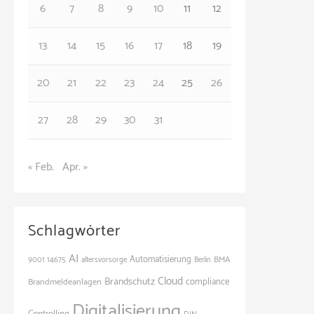
6
7
8
9
10
11
12
i
e
13
14
15
16
17
18
19
n
20
21
22
23
24
25
26
27
28
29
30
31
« Feb.
Apr. »
Schlagwörter
AI
Automatisierung
BMA
9001
14675
altersvorsorge
Berlin
Cloud
Brandschutz
Brandmeldeanlagen
compliance
Digitalisierung