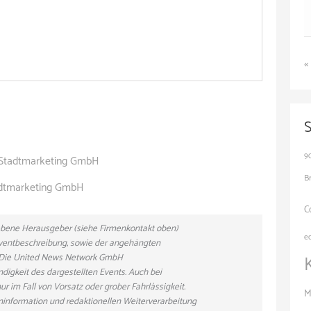
«
9
d Stadtmarketing GmbH
B
adtmarketing GmbH
C
gebene Herausgeber (siehe Firmenkontakt oben)
e
 Eventbeschreibung, sowie der angehängten
n. Die United News Network GmbH
ndigkeit des dargestellten Events. Auch bei
r im Fall von Vorsatz oder grober Fahrlässigkeit.
M
eninformation und redaktionellen Weiterverarbeitung