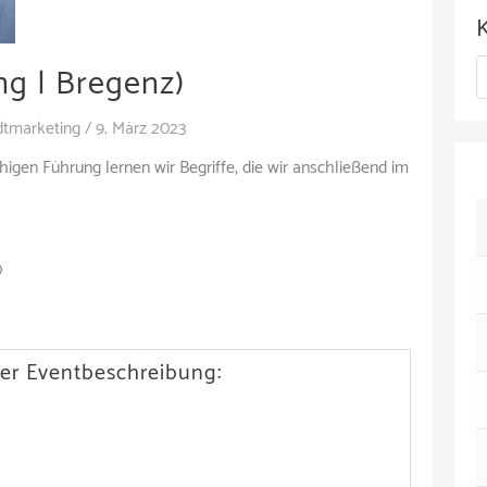
c
h
ng | Bregenz)
K
i
a
v
dtmarketing
/
9. März 2023
t
higen Führung lernen wir Begriffe, die wir anschließend im
e
g
o
0
r
i
er Eventbeschreibung:
e
n