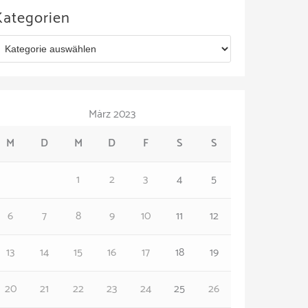
Kategorien
März 2023
M
D
M
D
F
S
S
1
2
3
4
5
6
7
8
9
10
11
12
13
14
15
16
17
18
19
20
21
22
23
24
25
26