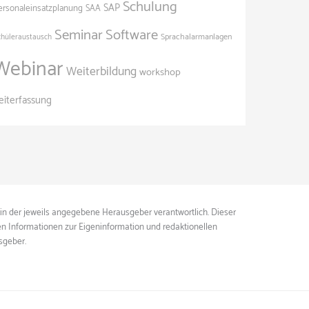
Schulung
SAP
ersonaleinsatzplanung
SAA
Seminar
Software
Sprachalarmanlagen
chüleraustausch
Webinar
Weiterbildung
workshop
eiterfassung
ein der jeweils angegebene Herausgeber verantwortlich. Dieser
ten Informationen zur Eigeninformation und redaktionellen
sgeber.