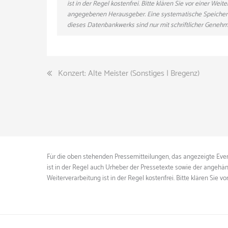
ist in der Regel kostenfrei. Bitte klären Sie vor einer W
angegebenen Herausgeber. Eine systematische Speicher
dieses Datenbankwerks sind nur mit schriftlicher Gene
Beitragsnavigation
Konzert: Alte Meister (Sonstiges | Bregenz)
Für die oben stehenden Pressemitteilungen, das angezeigte Event
ist in der Regel auch Urheber der Pressetexte sowie der angehän
Weiterverarbeitung ist in der Regel kostenfrei. Bitte klären S