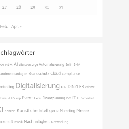
27
28
29
30
31
 Feb.
Apr. »
Schlagwörter
AI
Automatisierung
BMA
001
14675
altersvorsorge
Berlin
Cloud
Brandschutz
randmeldeanlagen
compliance
Digitalisierung
DINZLER
ontrolling
edtime
DIN
Event
IT
Finanzplanung
dtime PLUS
erp
Excel
ISO
IT Sicherheit
KI
Künstliche Intelligenz
Messe
Marketing
Konzert
Nachhaltigkeit
icrosoft
Networking
musik