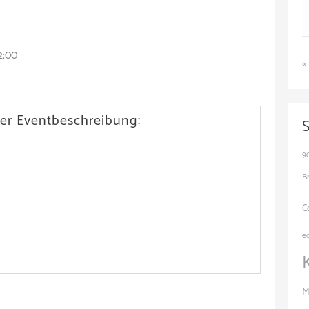
2:00
«
er Eventbeschreibung:
9
B
C
e
M