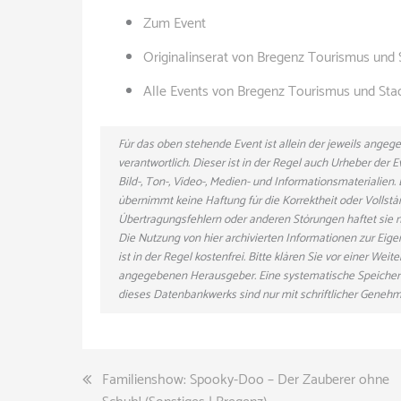
Zum Event
Originalinserat von Bregenz Tourismus un
Alle Events von Bregenz Tourismus und St
Für das oben stehende Event ist allein der jeweils ange
verantwortlich. Dieser ist in der Regel auch Urheber der
Bild-, Ton-, Video-, Medien- und Informationsmaterialie
übernimmt keine Haftung für die Korrektheit oder Vollstä
Übertragungsfehlern oder anderen Störungen haftet sie nu
Die Nutzung von hier archivierten Informationen zur Eig
ist in der Regel kostenfrei. Bitte klären Sie vor einer W
angegebenen Herausgeber. Eine systematische Speicher
dieses Datenbankwerks sind nur mit schriftlicher Gene
Beitragsnavigation
Familienshow: Spooky-Doo – Der Zauberer ohne