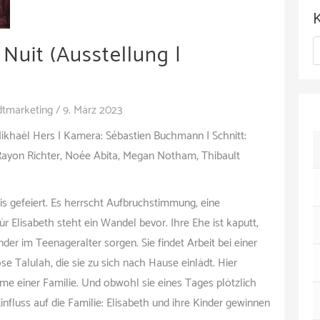
c
h
 Nuit (Ausstellung |
K
i
a
v
t
dtmarketing
/
9. März 2023
e
Mikhaël Hers | Kamera: Sébastien Buchmann | Schnitt:
g
 Rayon Richter, Noée Abita, Megan Notham, Thibault
o
r
is gefeiert. Es herrscht Aufbruchstimmung, eine
Elisabeth steht ein Wandel bevor. Ihre Ehe ist kaputt,
i
nder im Teenageralter sorgen. Sie findet Arbeit bei einer
e
se Talulah, die sie zu sich nach Hause einlädt. Hier
n
e einer Familie. Und obwohl sie eines Tages plötzlich
Einfluss auf die Familie: Elisabeth und ihre Kinder gewinnen