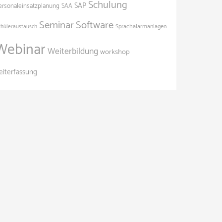
Schulung
SAP
ersonaleinsatzplanung
SAA
Seminar
Software
Sprachalarmanlagen
chüleraustausch
Webinar
Weiterbildung
workshop
eiterfassung