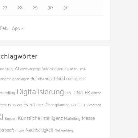
27
28
29
30
31
 Feb.
Apr. »
Schlagwörter
AI
Automatisierung
BMA
001
14675
altersvorsorge
Berlin
Cloud
Brandschutz
randmeldeanlagen
compliance
Digitalisierung
DINZLER
ontrolling
edtime
DIN
Event
IT
Finanzplanung
dtime PLUS
erp
Excel
ISO
IT Sicherheit
KI
Künstliche Intelligenz
Messe
Marketing
Konzert
Nachhaltigkeit
icrosoft
Networking
musik