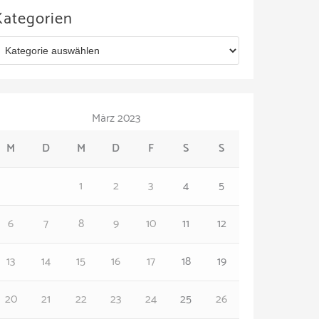
Kategorien
März 2023
M
D
M
D
F
S
S
1
2
3
4
5
6
7
8
9
10
11
12
13
14
15
16
17
18
19
20
21
22
23
24
25
26