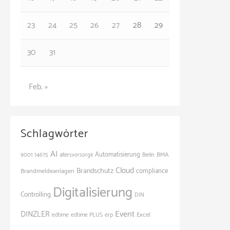
23
24
25
26
27
28
29
30
31
Feb. »
Schlagwörter
AI
Automatisierung
BMA
9001
14675
altersvorsorge
Berlin
Cloud
Brandschutz
Brandmeldeanlagen
compliance
Digitalisierung
Controlling
DIN
Event
DINZLER
Excel
edtime
edtime PLUS
erp