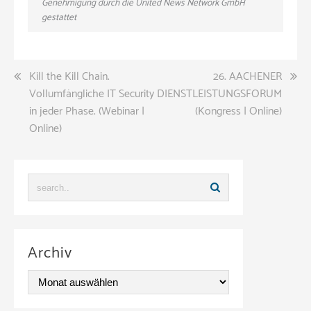
Genehmigung durch die United News Network GmbH
gestattet
Beitragsnavigation
Kill the Kill Chain.
26. AACHENER
Vollumfängliche IT Security
DIENSTLEISTUNGSFORUM
in jeder Phase. (Webinar |
(Kongress | Online)
Online)
Archiv
A
r