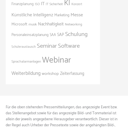
KI
IT
Finanzplanung
ISO
IT Sicherheit
Konzert
Künstliche Intelligenz
Messe
Marketing
Nachhaltigkeit
Microsoft
Networking
musik
Schulung
SAP
Personaleinsatzplanung
SAA
Seminar
Software
Schüleraustausch
Webinar
Sprachalarmanlagen
Weiterbildung
Zeiterfassung
workshop
Für die oben stehenden Pressemitteilungen, das angezeigte Event bzw.
das Stellenangebot sowie für das angezeigte Bild- und Tonmaterial ist
allein der jeweils angegebene Herausgeber verantwortlich. Dieser ist in
der Regel auch Urheber der Pressetexte sowie der angehängten Bild-,